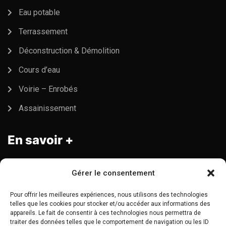
Eau potable
Terrassement
Déconstruction & Démolition
Cours d’eau
Voirie – Enrobés
Assainissement
En savoir +
Gérer le consentement
Déclaration de confidentialité (UE)
Pour offrir les meilleures expériences, nous utilisons des technologies
Mentions légales
telles que les cookies pour stocker et/ou accéder aux informations des
appareils. Le fait de consentir à ces technologies nous permettra de
Plan du site
traiter des données telles que le comportement de navigation ou les ID