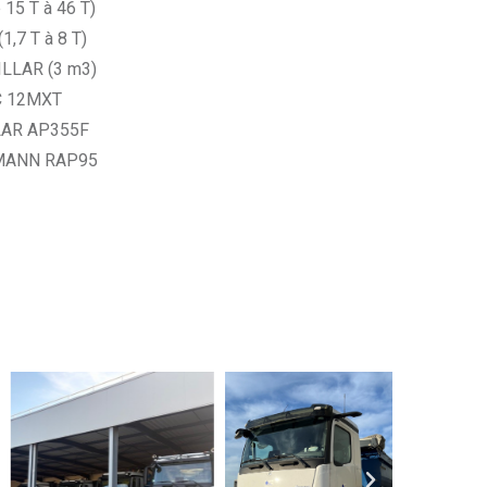
15 T à 46 T)
1,7 T à 8 T)
LLAR (3 m3)
C 12MXT
LLAR AP355F
MMANN RAP95